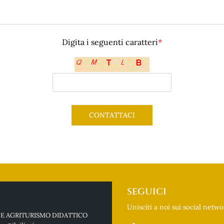
Digita i seguenti caratteri
*
SEGUICI
Unisciti a noi sui social netw
 E AGRITURISMO DIDATTICO