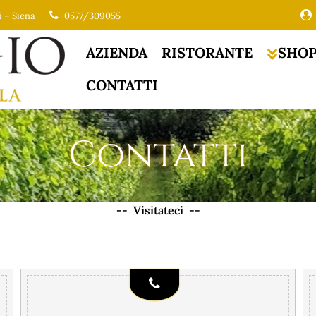
i – Siena
0577/309055
AZIENDA
RISTORANTE
SHO
CONTATTI
Contatti
-- Visitateci --