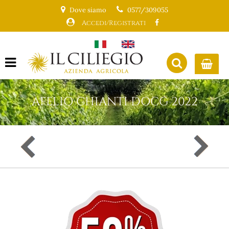
Dove siamo
0577/309055
Accedi/Registrati
Open menu
AFELIO CHIANTI DOCG 2022