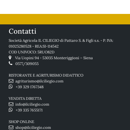
Contatti
Società Agricola IL CILIEGIO di Pattaro S. & Figli s.s. - P. IVA:
01025280528 - REA:SI-114542
COD UNIVOCO: 5RUO82D
Via Uopini 94 - 53035 Monteriggioni – Siena
0577/309055
RISTORANTE E AGRITURISMO DIDATTICO
agriturismo@ilciliegio.com
+39 329 1767348
VENDITA DIRETTA
info@ilciliegio.com
+39 335 7655171
SHOP ONLINE
shop@ilciliegio.com