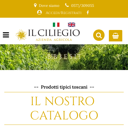
Dove siamo
0577/309055
Accedi/Registrati
Open menu
BIB 3 E 5 LT
-- Prodotti tipici toscani --
IL NOSTRO
CATALOGO