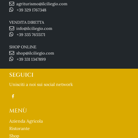
agriturismo@ilciliegio.com
+39 329 1767348
VENDITA DIRETTA
info@ilciliegio.com
+39 335 7655171
SHOP ONLINE
shop@ilciliegio.com
+39 331 1347899
SEGUICI
Unisciti a noi sui social network
MENÙ
Azienda Agricola
Ristorante
Shop