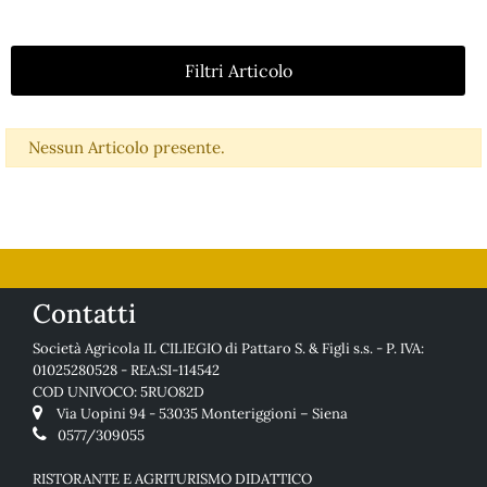
Filtri Articolo
Nessun Articolo presente.
Contatti
Società Agricola IL CILIEGIO di Pattaro S. & Figli s.s. - P. IVA:
01025280528 - REA:SI-114542
COD UNIVOCO: 5RUO82D
Via Uopini 94 - 53035 Monteriggioni – Siena
0577/309055
RISTORANTE E AGRITURISMO DIDATTICO