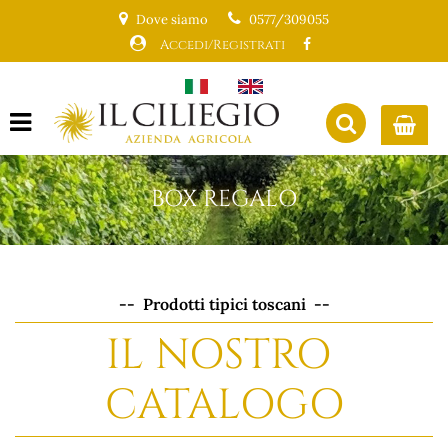
Dove siamo
0577/309055
Accedi/Registrati
Open menu
BOX REGALO
-- Prodotti tipici toscani --
IL NOSTRO
CATALOGO