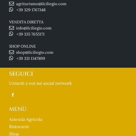
agriturismo@ilciliegio.com
+39 329 1767348
VENDITA DIRETTA
info@ilciliegio.com
+39 335 7655171
SHOP ONLINE
shop@ilciliegio.com
+39 331 1347899
SEGUICI
Unisciti a noi sui social network
MENÙ
Azienda Agricola
Ristorante
Shop