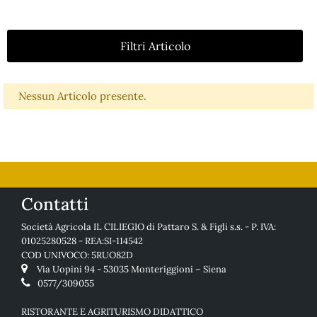
Filtri Articolo
Nessun Articolo presente.
Contatti
Società Agricola IL CILIEGIO di Pattaro S. & Figli s.s. - P. IVA:
01025280528 - REA:SI-114542
COD UNIVOCO: 5RUO82D
Via Uopini 94 - 53035 Monteriggioni – Siena
0577/309055
RISTORANTE E AGRITURISMO DIDATTICO